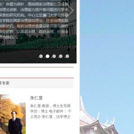
1
2
3
4
5
席专家
朱仁显
朱仁显 教授，博士生导师
学历：博士 电子邮件： 个
人简介 朱仁显，法学博士